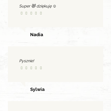
Super 😻 dziękuję ☺️
Nadia
Pysznie!
Sylwia