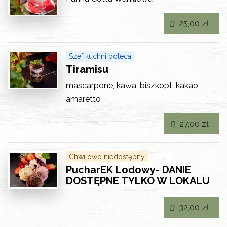
25,00 zł
Szef kuchni poleca
Tiramisu
mascarpone, kawa, biszkopt, kakao,
amaretto
27,00 zł
Chwilowo niedostępny
PucharEK Lodowy- DANIE
DOSTĘPNE TYLKO W LOKALU
32,00 zł