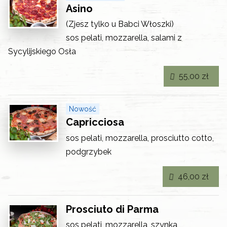
Asino
(Zjesz tylko u Babci Włoszki)
sos pelati, mozzarella, salami z
Sycylijskiego Osła
55,00 zł
Nowość
Capricciosa
sos pelati, mozzarella, prosciutto cotto,
podgrzybek
46,00 zł
Prosciuto di Parma
sos pelati, mozzarella, szynka