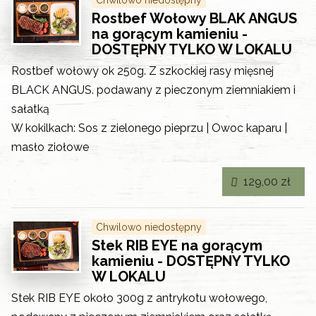
Rostbef Wołowy BLAK ANGUS
na gorącym kamieniu -
DOSTĘPNY TYLKO W LOKALU
Rostbef wołowy ok 250g. Z szkockiej rasy mięsnej
BLACK ANGUS. podawany z pieczonym ziemniakiem i
sałatką
W kokilkach: Sos z zielonego pieprzu | Owoc kaparu |
masło ziołowe
129,00 zł
Chwilowo niedostępny
Stek RIB EYE na gorącym
kamieniu - DOSTĘPNY TYLKO
W LOKALU
Stek RIB EYE około 300g z antrykotu wołowego,