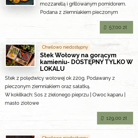
mozzarellą i grillowanym pomidorem.
Podana z ziemniakiem pieczonym
57,00 zł
Chwilowo niedostępny
Stek Wołowy na gorącym
kamieniu- DOSTĘPNY TYLKO W
LOKALU
Stek z polędwicy wołowej ok 220g. Podawany z
pieczonym ziemniakiem oraz sałatką.
W kokilkach: Sos z zielonego pieprzu | Owoc kaparu |
masło ziołowe
129,00 zł
Chwilowo niedostępny