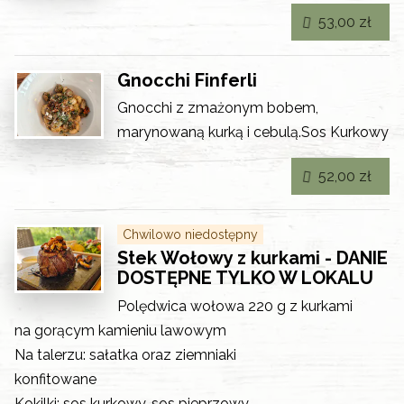
53,00 zł
Gnocchi Finferli
Gnocchi z zmażonym bobem,
marynowaną kurką i cebulą.Sos Kurkowy
52,00 zł
Chwilowo niedostępny
Stek Wołowy z kurkami - DANIE
DOSTĘPNE TYLKO W LOKALU
Polędwica wołowa 220 g z kurkami
na gorącym kamieniu lawowym
Na talerzu: sałatka oraz ziemniaki
konfitowane
Kokilki: sos kurkowy, sos pieprzowy