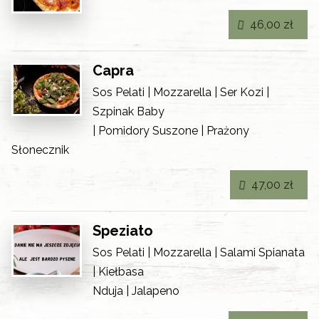
46,00 zł
Capra
Sos Pelati | Mozzarella | Ser Kozi |
Szpinak Baby
| Pomidory Suszone | Prażony
Słonecznik
47,00 zł
Speziato
Sos Pelati | Mozzarella | Salami Spianata
| Kiełbasa
Nduja | Jalapeno