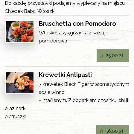
Do każdej przystawki podajemy wypiekany na miejscu
Chlebek Babci Włoszki
Bruschetta con Pomodoro
Włoski klasyk,grzanka z salsą
pomidorową
25,00 zł
Krewetki Antipasti
7 krewetek Black Tiger w aromatycznym
sosie winno
– maślanym. Z dodatkiem czosnku, chilli
oraz natki
pietruszki
56,00 zł