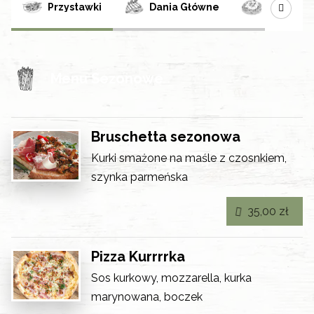
Przystawki
Dania Główne
Pasta / G
Menu Sezonowe
Bruschetta sezonowa
Kurki smażone na maśle z czosnkiem,
szynka parmeńska
35,00 zł
Pizza Kurrrrka
Sos kurkowy, mozzarella, kurka
marynowana, boczek