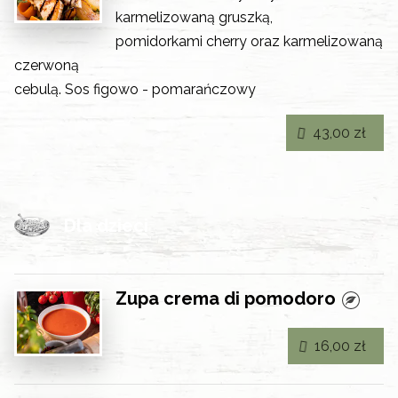
karmelizowaną gruszką,
pomidorkami cherry oraz karmelizowaną
czerwoną
cebulą. Sos figowo - pomarańczowy
43,00 zł
Dla dzieci
Zupa crema di pomodoro
16,00 zł