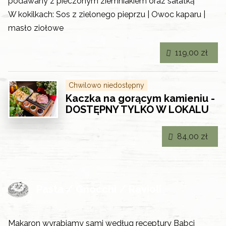
podawany z pieczonym ziemniakiem oraz sałatką
W kokilkach: Sos z zielonego pieprzu | Owoc kaparu |
masło ziołowe
119,00 zł
Chwilowo niedostępny
Kaczka na gorącym kamieniu -
DOSTĘPNY TYLKO W LOKALU
84,00 zł
Pasta / Gnocchi / Ravioli
Makaron wyrabiamy sami według receptury Babci